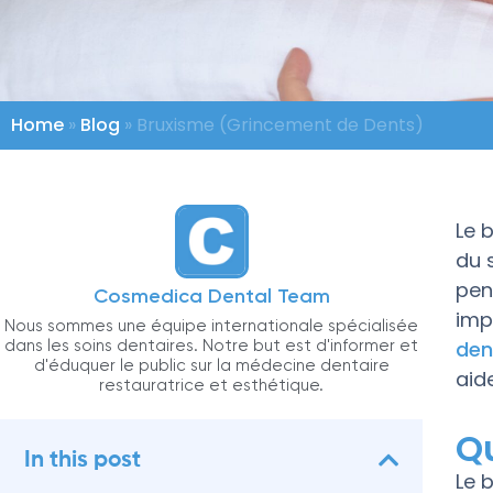
Home
»
Blog
»
Bruxisme (Grincement de Dents)
Le 
du 
pen
Cosmedica Dental Team
imp
Nous sommes une équipe internationale spécialisée
dans les soins dentaires. Notre but est d'informer et
den
d'éduquer le public sur la médecine dentaire
aid
restauratrice et esthétique.
Q
In this post
Le 