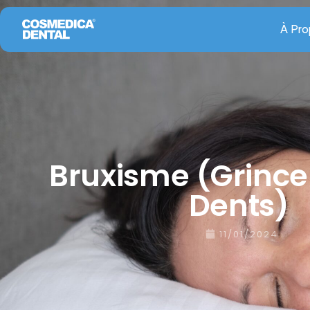
À Pr
Bruxisme (Grinc
Dents)
11/01/2024