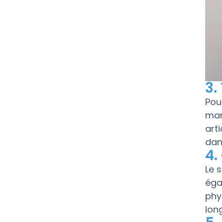
3.
Pou
man
art
dan
4.
Le 
éga
phy
lon