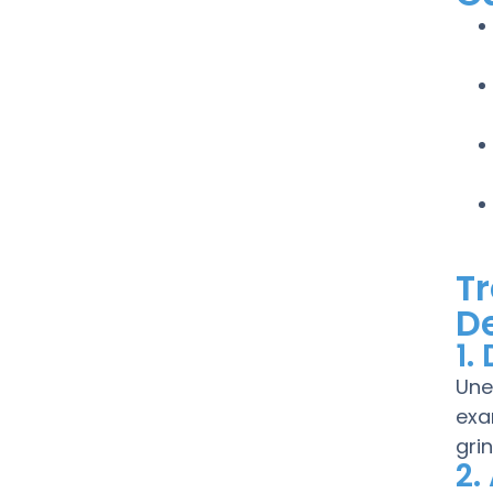
T
D
1.
Une
exa
gri
2.