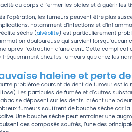
acité du corps à fermer les plaies et à guérir les ti
ès l’opération, les fumeurs peuvent être plus susce
plications, notamment d’infections et d’inflamma
véolite sèche (
alvéolite
) est particulièrement probl
lammation douloureuse qui survient lorsqu’aucun ca
me après l’extraction d’une dent. Cette complicatio
s fréquemment chez les fumeurs que chez les non
auvaise haleine et perte de
autre problème courant de dent de fumeur est la
litose). Les particules de fumée et d’autres subs
tabac se déposent sur les dents, créant une odeur 
breux fumeurs souffrent de bouche sèche car la n
salive. Une bouche sèche peut entraîner une augm
duisent des composés soufrés, l’une des principa