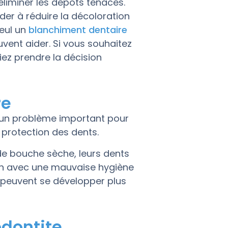
liminer les dépôts tenaces.
der à réduire la décoloration
seul un
blanchiment dentaire
vent aider. Si vous souhaitez
iez prendre la décision
re
e un problème important pour
a protection des dents.
de bouche sèche, leurs dents
son avec une mauvaise hygiène
s peuvent se développer plus
odontite