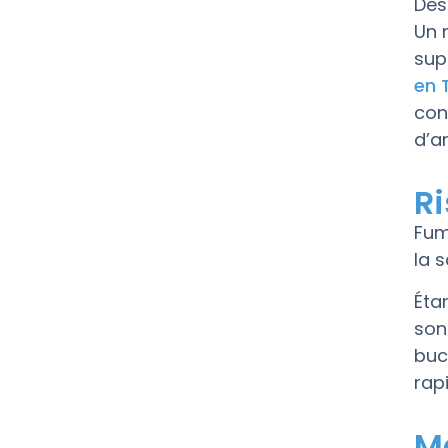
Des
Un 
sup
en 
con
d’a
Ri
Fum
la 
Éta
son
buc
rap
M