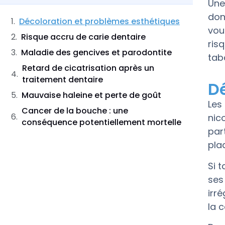
Une
don
Décoloration et problèmes esthétiques
vou
Risque accru de carie dentaire
ris
Maladie des gencives et parodontite
tab
Retard de cicatrisation après un
traitement dentaire
D
Mauvaise haleine et perte de goût
Les
Cancer de la bouche : une
nic
conséquence potentiellement mortelle
par
pla
Si 
ses
irr
la 