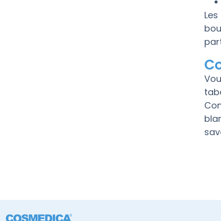
Les
bou
par
Co
Vou
tab
Con
bla
sav