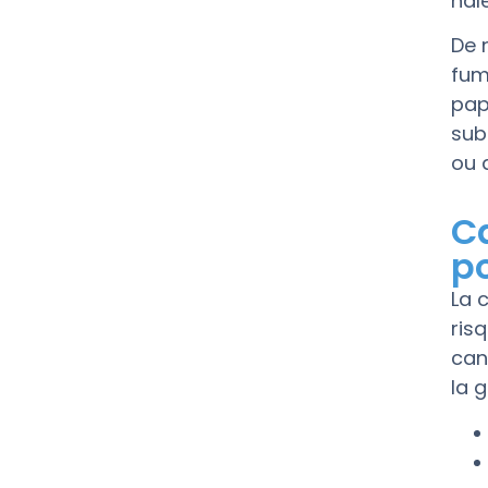
hale
De 
fum
pap
sub
ou 
C
p
La 
ris
can
la 