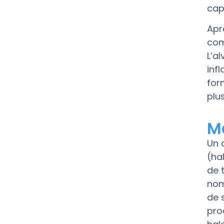
cap
Apr
com
L’al
inf
for
plu
M
Un 
(ha
de 
nom
de 
pro