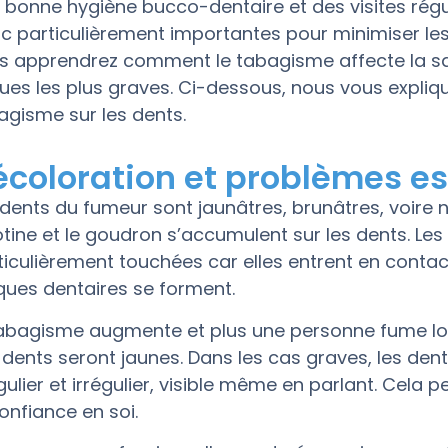
 bonne hygiène bucco-dentaire et des visites régul
c particulièrement importantes pour minimiser le
s apprendrez comment le tabagisme affecte la san
ques les plus graves. Ci-dessous, nous vous expliq
agisme sur les dents.
écoloration et problèmes e
 dents du fumeur sont jaunâtres, brunâtres, voire n
otine et le goudron s’accumulent sur les dents. Le
ticulièrement touchées car elles entrent en contac
ques dentaires se forment.
tabagisme augmente et plus une personne fume lo
 dents seront jaunes. Dans les cas graves, les de
égulier et irrégulier, visible même en parlant. Cela 
confiance en soi.