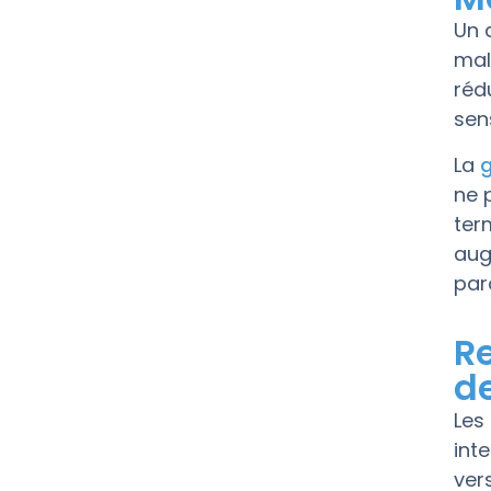
Un 
mal
réd
sen
La
g
ne 
ter
aug
par
Re
d
Les
int
ver