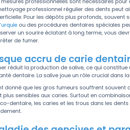
 mesures professionnelles sont nécessaires pour é
nettoyage professionnel régulier des dents peut ai
erficielle. Pour les dépôts plus profonds, souvent 
Turquie
ou des procédures dentaires spéciales peu
server un sourire éclatant à long terme, vous devr
rrêter de fumer.
sque accru de carie dentai
er réduit la production de salive, ce qui constitu
santé dentaire. La salive joue un rôle crucial dans l
nt donné que les gros fumeurs souffrent souvent 
t plus sensibles aux caries. Surtout en combinai
co-dentaire, les caries et les trous dans les dent
idement.
aladie des gencives et par