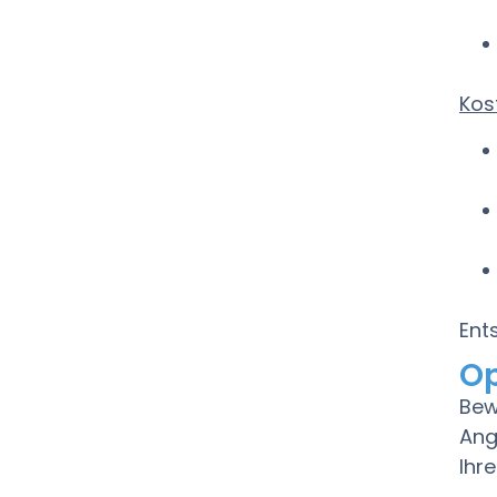
Kos
Ent
Op
Bew
Ang
Ihr