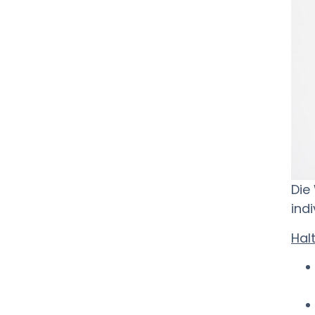
Die
ind
Hal