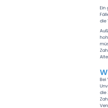
Ein
Fäl
die
Auß
hoh
müs
Zah
Alt
W
Bei
Unv
die
Zah
Ven