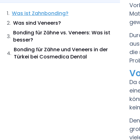
Vor
Was ist Zahnbonding?
Mat
gew
Was sind Veneers?
Bonding für Zähne vs. Veneers: Was ist
Dur
besser?
aus
Bonding für Zähne und Veneers in der
die
Türkei bei Cosmedica Dental
Pro
Vo
Da 
ein
kön
kei
Den
gro
vie