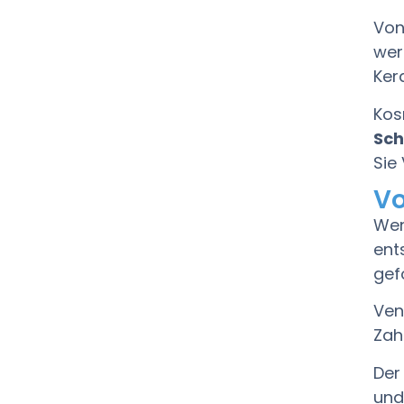
Von
wer
Ker
Kos
Sch
Sie
Vo
Wen
ent
gef
Ven
Zah
Der
und