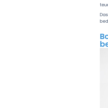
teu
Das
bed
Bo
b