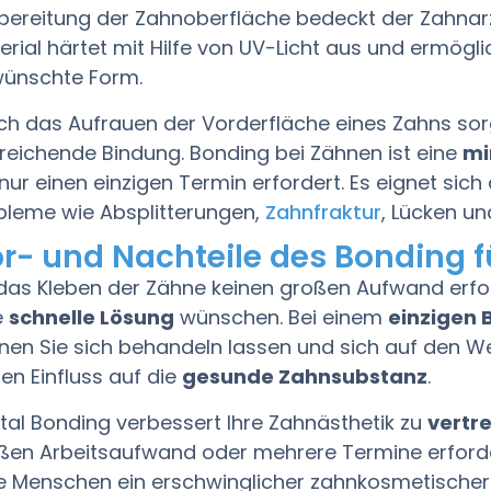
bereitung der Zahnoberfläche bedeckt der Zahnar
erial härtet mit Hilfe von UV-Licht aus und ermöglic
ünschte Form.
ch das Aufrauen der Vorderfläche eines Zahns sorg
reichende Bindung. Bonding bei Zähnen ist eine
mi
 nur einen einzigen Termin erfordert. Es eignet sic
bleme wie Absplitterungen,
Zahnfraktur
, Lücken u
r- und Nachteile des Bonding f
das Kleben der Zähne keinen großen Aufwand erforde
e
schnelle Lösung
wünschen. Bei einem
einzigen 
nen Sie sich behandeln lassen und sich auf den 
nen Einfluss auf die
gesunde Zahnsubstanz
.
tal Bonding verbessert Ihre Zahnästhetik zu
vertr
ßen Arbeitsaufwand oder mehrere Termine erforder
le Menschen ein erschwinglicher zahnkosmetischer E