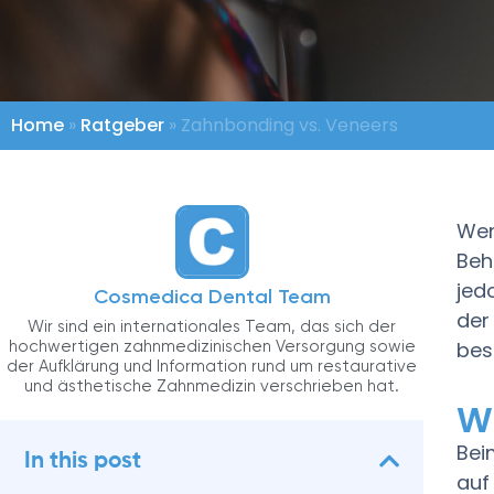
Home
»
Ratgeber
»
Zahnbonding vs. Veneers
Wen
Beh
jed
Cosmedica Dental Team
der
Wir sind ein internationales Team, das sich der
hochwertigen zahnmedizinischen Versorgung sowie
bes
der Aufklärung und Information rund um restaurative
und ästhetische Zahnmedizin verschrieben hat.
W
Bei
In this post
auf