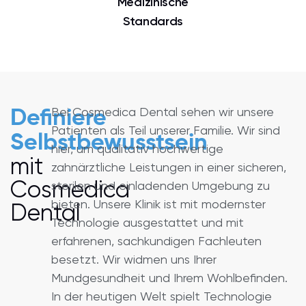
Medizinische
Standards
Bei Cosmedica Dental sehen wir unsere
Definiere
Patienten als Teil unserer Familie. Wir sind
Selbstbewusstsein
hier, um qualitativ hochwertige
mit
zahnärztliche Leistungen in einer sicheren,
Cosmedica
sterilen und einladenden Umgebung zu
bieten. Unsere Klinik ist mit modernster
Dental
Technologie ausgestattet und mit
erfahrenen, sachkundigen Fachleuten
besetzt. Wir widmen uns Ihrer
Mundgesundheit und Ihrem Wohlbefinden.
In der heutigen Welt spielt Technologie