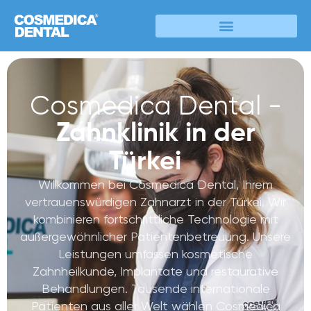
Cosmedica Dental -
Zahnklinik in der
Türkei
Willkommen bei Cosmedica Dental, Ihrem
vertrauenswürdigen Zahnarzt in der Türkei. Wir
kombinieren fortschrittliche Technologie mit
außergewöhnlicher Patientenbetreuung. Unsere
Leistungen umfassen kosmetische
Zahnheilkunde, Implantate und restaurative
Behandlungen. Tausende internationale
Patienten aus aller Welt wählen Cosmedica