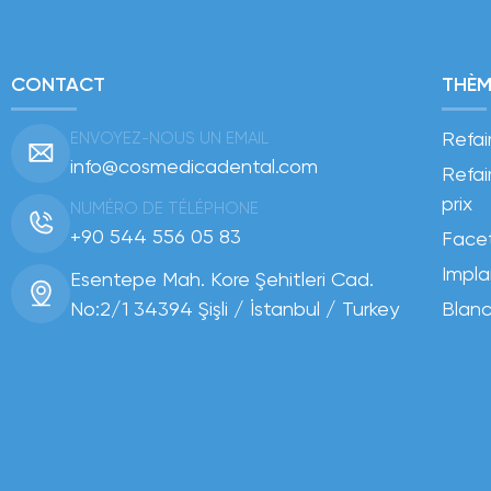
CONTACT
THÈM
Refai
ENVOYEZ-NOUS UN EMAIL
info@cosmedicadental.com
Refai
prix
NUMÉRO DE TÉLÉPHONE
+90 544 556 05 83
Facet
Impla
Esentepe Mah. Kore Şehitleri Cad.
No:2/1 34394 Şişli / İstanbul / Turkey
Blanc