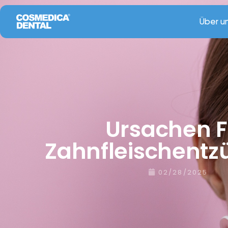
Über u
Ursachen F
Zahnfleischent
02/28/2025