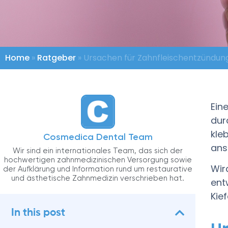
Home
»
Ratgeber
»
Ursachen für Zahnfleischentzündu
Ein
dur
kle
Cosmedica Dental Team
ans
Wir sind ein internationales Team, das sich der
hochwertigen zahnmedizinischen Versorgung sowie
Wir
der Aufklärung und Information rund um restaurative
und ästhetische Zahnmedizin verschrieben hat.
ent
Kie
In this post