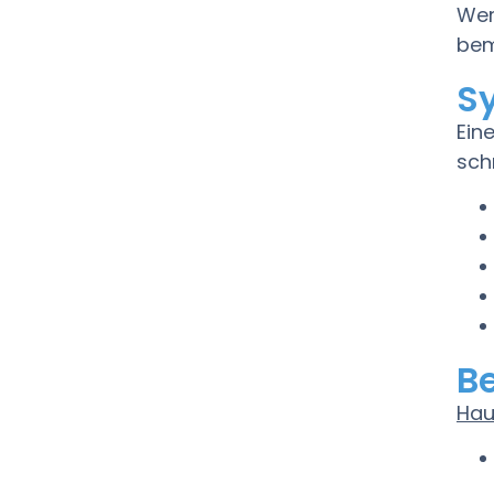
Wer
bem
S
Ein
sch
B
Hau