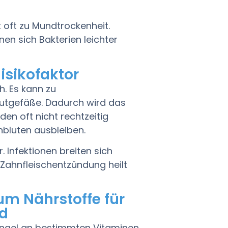
 oft zu Mundtrockenheit.
en sich Bakterien leichter
isikofaktor
h. Es kann zu
Blutgefäße. Dadurch wird das
en oft nicht rechtzeitig
hbluten ausbleiben.
nfektionen breiten sich
e Zahnfleischentzündung heilt
m Nährstoffe für
nd
ngel an bestimmten Vitaminen