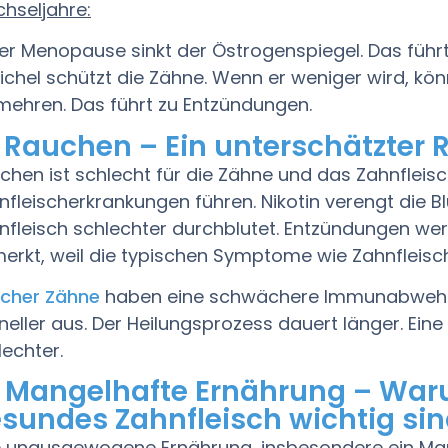
hseljahre:
der Menopause sinkt der Östrogenspiegel. Das führt
ichel schützt die Zähne. Wenn er weniger wird, könn
mehren. Das führt zu Entzündungen.
 Rauchen – Ein unterschätzter R
chen ist schlecht für die Zähne und das Zahnfleisc
nfleischerkrankungen führen. Nikotin verengt die 
nfleisch schlechter durchblutet. Entzündungen werd
erkt, weil die typischen Symptome wie Zahnfleisc
cher Zähne
haben eine schwächere Immunabwehr. I
neller aus. Der Heilungsprozess dauert länger. Ein
lechter.
 Mangelhafte Ernährung – Waru
sundes Zahnfleisch wichtig si
e unausgewogene Ernährung, insbesondere ein Ma