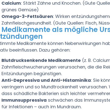
Calcium
: Stärkt Zähne und Knochen. (Gute Quelle
grünes Gemüse)
Omega-3-Fettsäuren
: Wirken entzündungshem
Zahnfleischgesundheit. (Gute Quellen: Fisch, Nüs
 Medikamente als mögliche Urs
ntzündungen
timmte Medikamente können Nebenwirkungen habe
ativ beeinflussen. Dazu gehören:
Blutdrucksenkende Medikamente
(z. B. Calciu
Zahnfleischwucherungen verursachen, die die Re
Entzündungen begünstigen.
Anti-Depressiva und Anti-Histaminika
: Sie kö
verringern und so Mundtrockenheit verursachen. 
dass schädliche Bakterien sich leichter vermehre
Immunsuppressiva
schwächen das Immunsystem.
für Infektionen – auch im Mundraum.