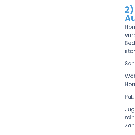
2)
Au
Hor
emp
Bed
star
Sch
Wäh
Hor
Pub
Jug
rei
Zah