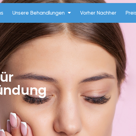
ns
Unsere Behandlungen
Vorher Nachher
Prei
ür
zündung