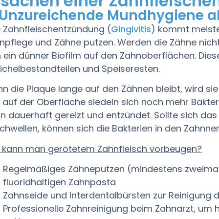
rsachen einer Zahnfleisch
 Unzureichende Mundhygiene a
e Zahnfleischentzündung (
Gingivitis
) kommt meist
npflege und Zähne putzen. Werden die Zähne nicht g
h ein dünner Biofilm auf den Zahnoberflächen. Dies
ichelbestandteilen und Speiseresten.
n die Plaque lange auf den Zähnen bleibt, wird sie 
 auf der Oberfläche siedeln sich noch mehr Bakter
n dauerhaft gereizt und entzündet. Sollte sich da
chwellen, können sich die Bakterien in den Zahnne
 kann man gerötetem Zahnfleisch vorbeugen?
Regelmäßiges Zähneputzen (mindestens zweimal t
fluoridhaltigen Zahnpasta
Zahnseide und Interdentalbürsten zur Reinigung
Professionelle Zahnreinigung beim Zahnarzt, um 