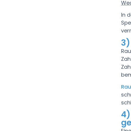
Wec
In 
Spe
ver
3)
Rau
Zah
Zah
bem
Rau
sch
sch
4)
ge
Ein