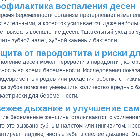
офилактика воспаления десен
время беременности организм претерпевает изменен
ствительными, а кровоток усиливается. Даже неболь
ет вызвать воспаление десен. Тщательный уход за 
лить зубной налет, зубной камень и бактерии.
щита от пародонтита и риски д
паление десен может перерасти в пародонтит, кото
сность во время беременности. Исследования показал
ждевременных родов или рождения ребенка с низки
тка зубов помогает уменьшить количество вредных ба
жает риски для беременности.
ежее дыхание и улучшение сам
гие беременные женщины сталкиваются с усилением 
то это вызвано зубным налетом или гингивитом. Про
антирует гладкие, чистые зубы и свежее дыхание. Эт