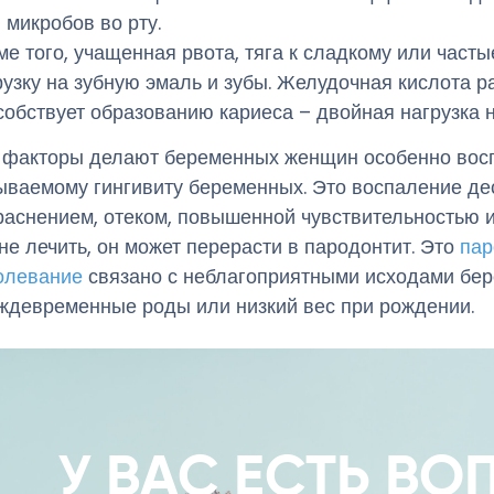
микробов во рту.
ме того, учащенная рвота, тяга к сладкому или част
рузку на зубную эмаль и зубы. Желудочная кислота р
собствует образованию кариеса – двойная нагрузка н
 факторы делают беременных женщин особенно вос
ываемому гингивиту беременных. Это воспаление дес
раснением, отеком, повышенной чувствительностью 
 не лечить, он может перерасти в пародонтит. Это
пар
олевание
связано с неблагоприятными исходами бере
ждевременные роды или низкий вес при рождении.
У ВАС ЕСТЬ В