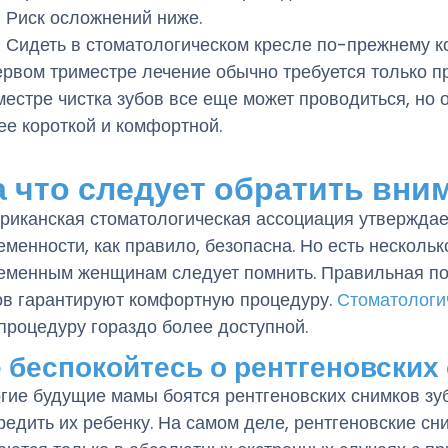
Риск осложнений ниже.
Сидеть в стоматологическом кресле по-прежнему к
ервом триместре лечение обычно требуется только п
местре чистка зубов все еще может проводиться, но 
ее короткой и комфортной.
а что следует обратить вни
риканская стоматологическая ассоциация утверждает
еменности, как правило, безопасна. Но есть нескольк
еменным женщинам следует помнить. Правильная под
ов гарантируют комфортную процедуру.
Стоматологи
 процедуру гораздо более доступной.
 беспокойтесь о рентгеновских
гие будущие мамы боятся рентгеновских снимков зуб
редить их ребенку. На самом деле, рентгеновские с