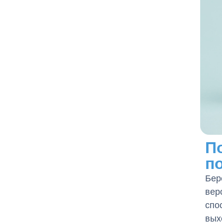
П
п
Бер
вер
спо
вых