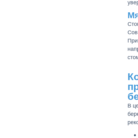
уве
Мя
Сто
Сов
При
нап
сто
К
п
б
В ц
бер
рек