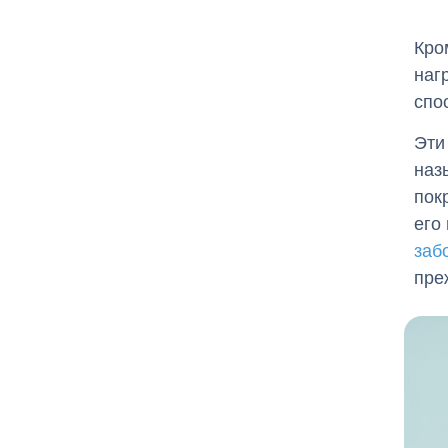
Кро
наг
спо
Эти
наз
пок
его
заб
пре