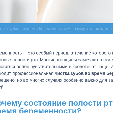
тка зубов во время беременности — почему это так важно
еменность — это особый период, в течение которого м
ровье полости рта. Многие женщины замечают в эти 
новятся более чувствительными и кровоточат чаще. 
ходит профессиональная
чистка зубов во время б
решено, но во многих случаях особенно важно для з
ей.
очему состояние полости рт
ремя беременности?