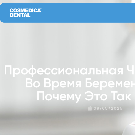
Профессиональная Ч
Во Время Береме
Почему Это Так
09/05/2025