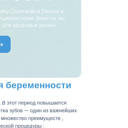
ику Cosmedica Dental и
ециалистами. Вместе мы
для здоровья десен.
я
мя беременности
. В этот период повышается
стка зубов — один из важнейших
 множество преимуществ ,
еской процедуры :