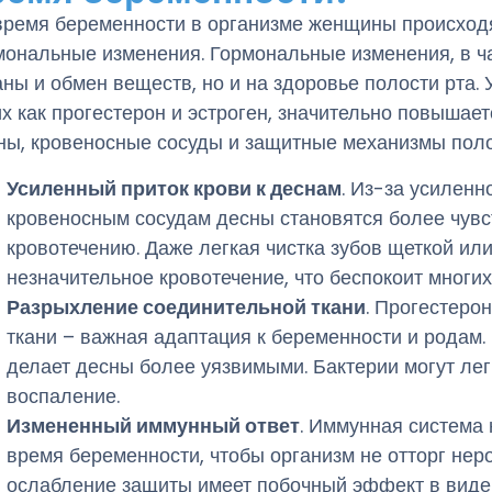
время беременности в организме женщины происход
мональные изменения. Гормональные изменения, в ча
аны и обмен веществ, но и на здоровье полости рта.
их как прогестерон и эстроген, значительно повышае
ны, кровеносные сосуды и защитные механизмы поло
Усиленный приток крови к деснам
. Из-за усиленн
кровеносным сосудам десны становятся более чувс
кровотечению. Даже легкая чистка зубов щеткой ил
незначительное кровотечение, что беспокоит многи
Разрыхление соединительной ткани
. Прогестеро
ткани – важная адаптация к беременности и родам.
делает десны более уязвимыми. Бактерии могут лег
воспаление.
Измененный иммунный ответ
. Иммунная система
время беременности, чтобы организм не отторг нер
ослабление защиты имеет побочный эффект в виде