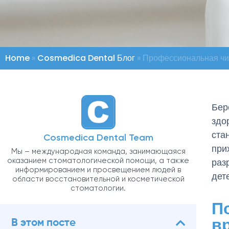
Home
»
Cosmedica Dental Блог
»
Профессиональная чис
Бер
здо
ста
Cosmedica Dental Team
при
Мы – международная команда, занимающаяся
оказанием стоматологической помощи, а также
раз
информированием и просвещением людей в
дет
области восстановительной и косметической
стоматологии.
П
в
В этом посте