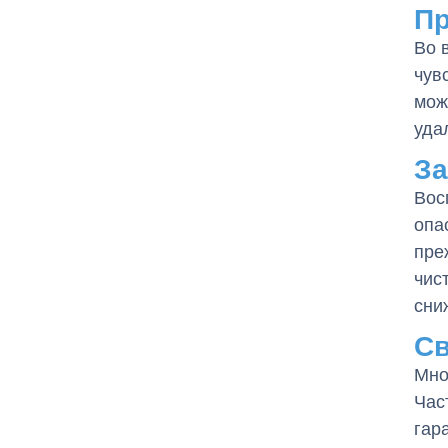
Пр
Во 
чув
мож
уда
За
Вос
опа
пре
чис
сни
Св
Мно
Час
гар