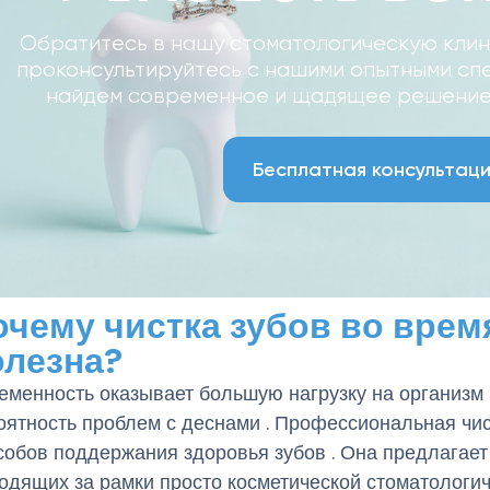
Обратитесь в нашу стоматологическую клин
проконсультируйтесь с нашими опытными сп
найдем современное и щадящее решение 
Бесплатная консультаци
очему чистка зубов во вре
олезна?
еменность оказывает большую нагрузку на организм 
оятность проблем с деснами . Профессиональная чи
собов поддержания здоровья зубов . Она предлагает
одящих за рамки просто косметической стоматологич