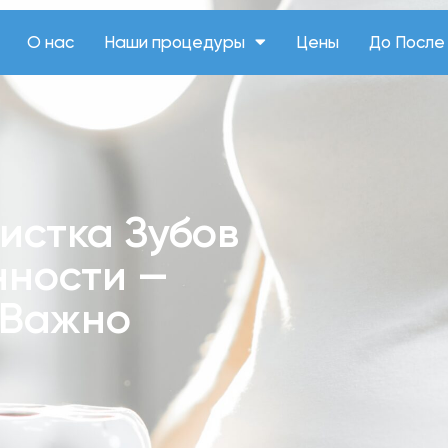
О нас
Наши процедуры
Цены
До После
истка Зубов
нности —
 Важно