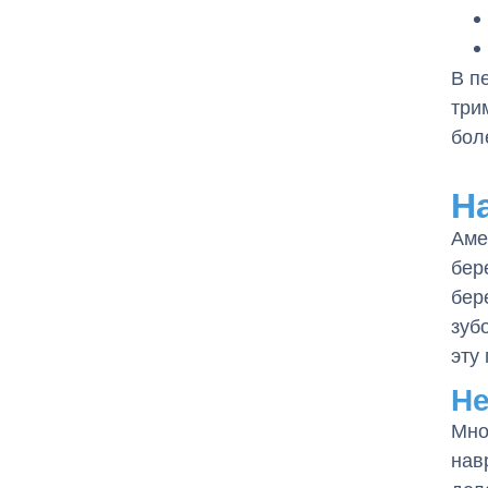
В п
три
бол
Н
Аме
бер
бер
зуб
эту
Не
Мно
нав